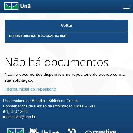
Skip
Voltar
navigation
REPOSITÓRIO INSTITUCIONAL DA UNB
Não há documentos
Não há documentos disponíveis no repositório de acordo com a
sua solicitação.
Página inicial do repositório
Universidade de Brasília - Biblioteca Central
Coordenadoria de Gestão da Informação Digital - GID
(61) 3107-2683
repositorio@unb.br