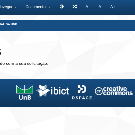
Navegar
Documentos
A-
A
A+
NAL DA UNB
s
do com a sua solicitação.