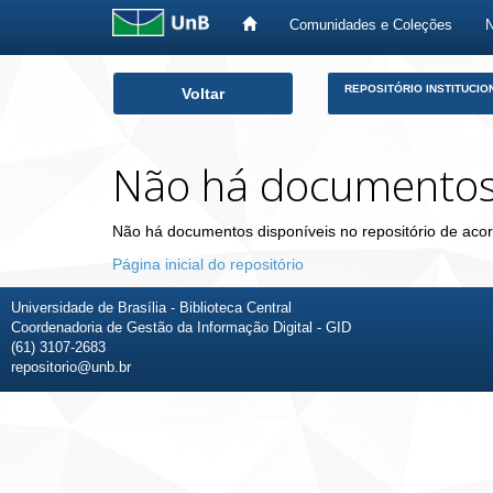
Comunidades e Coleções
Skip
REPOSITÓRIO INSTITUCIO
Voltar
navigation
Não há documento
Não há documentos disponíveis no repositório de acor
Página inicial do repositório
Universidade de Brasília - Biblioteca Central
Coordenadoria de Gestão da Informação Digital - GID
(61) 3107-2683
repositorio@unb.br