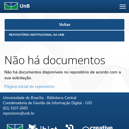
Skip
Voltar
navigation
REPOSITÓRIO INSTITUCIONAL DA UNB
Não há documentos
Não há documentos disponíveis no repositório de acordo com a
sua solicitação.
Página inicial do repositório
Universidade de Brasília - Biblioteca Central
Coordenadoria de Gestão da Informação Digital - GID
(61) 3107-2683
repositorio@unb.br