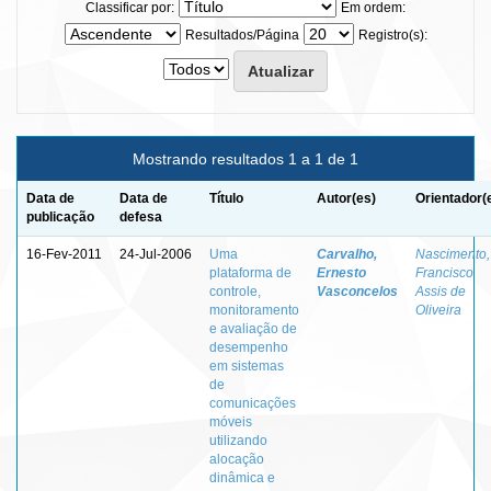
Classificar por:
Em ordem:
Resultados/Página
Registro(s):
Mostrando resultados 1 a 1 de 1
Data de
Data de
Título
Autor(es)
Orientador(
publicação
defesa
16-Fev-2011
24-Jul-2006
Uma
Carvalho,
Nascimento,
plataforma de
Ernesto
Francisco
controle,
Vasconcelos
Assis de
monitoramento
Oliveira
e avaliação de
desempenho
em sistemas
de
comunicações
móveis
utilizando
alocação
dinâmica e