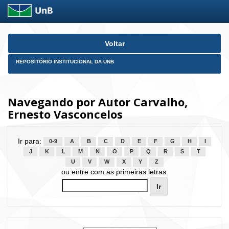
Skip
Voltar
navigation
REPOSITÓRIO INSTITUCIONAL DA UNB
Navegando por Autor Carvalho,
Ernesto Vasconcelos
Ir para:
0-9
A
B
C
D
E
F
G
H
I
J
K
L
M
N
O
P
Q
R
S
T
U
V
W
X
Y
Z
ou entre com as primeiras letras: