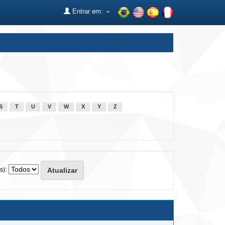
Entrar em:
S
T
U
V
W
X
Y
Z
s):