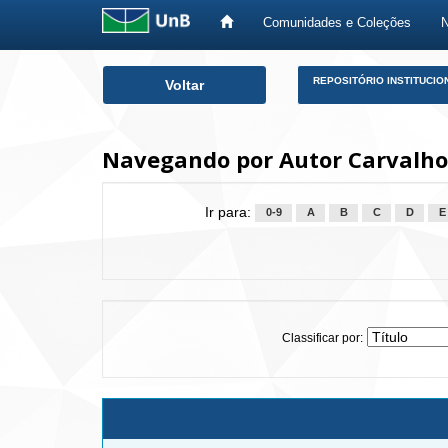
Comunidades e Coleções
Skip
REPOSITÓRIO INSTITUCIO
Voltar
navigation
Navegando por Autor Carvalho,
Ir para:
0-9
A
B
C
D
E
Classificar por: