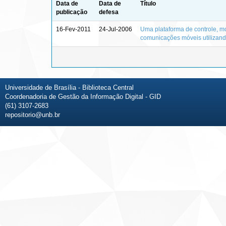
Data de
Data de
Título
publicação
defesa
16-Fev-2011
24-Jul-2006
Uma plataforma de controle, 
comunicações móveis utilizand
Universidade de Brasília - Biblioteca Central
Coordenadoria de Gestão da Informação Digital - GID
(61) 3107-2683
repositorio@unb.br