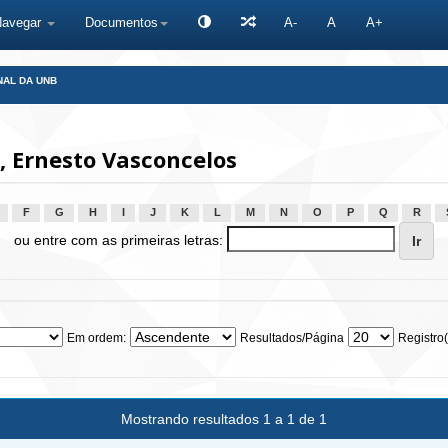
Navegar
Documentos
A-
A
A+
NAL DA UNB
 Ernesto Vasconcelos
F
G
H
I
J
K
L
M
N
O
P
Q
R
ou entre com as primeiras letras:
Em ordem:
Resultados/Página
Registro(
Mostrando resultados 1 a 1 de 1