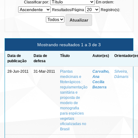
Classificar por:
Em ordem:
Resultados/Página
Registro(s):
Mostrando resultados 1 a 3 de 3
Data de
Data de
Título
Autor(es)
Orientador(e
publicação
defesa
28-Jun-2011
31-Mar-2011
Plantas
Carvalho,
Silveira,
medicinais e
Ana
Dâmaris
fitoterápicos :
Cecília
regulamentação
Bezerra
sanitária e
proposta de
modelo de
monografia
para espécies
vegetais
oficializadas no
Brasil