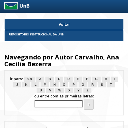
Skip
Voltar
navigation
REPOSITÓRIO INSTITUCIONAL DA UNB
Navegando por Autor Carvalho, Ana
Cecília Bezerra
Ir para:
0-9
A
B
C
D
E
F
G
H
I
J
K
L
M
N
O
P
Q
R
S
T
U
V
W
X
Y
Z
ou entre com as primeiras letras: