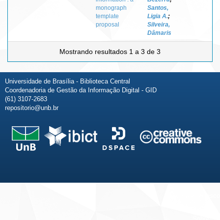
monograph
Santos,
template
Ligia A.
;
proposal
Silveira,
Dâmaris
Mostrando resultados 1 a 3 de 3
Universidade de Brasília - Biblioteca Central
Coordenadoria de Gestão da Informação Digital - GID
(61) 3107-2683
repositorio@unb.br
Fale conosco
Sobre