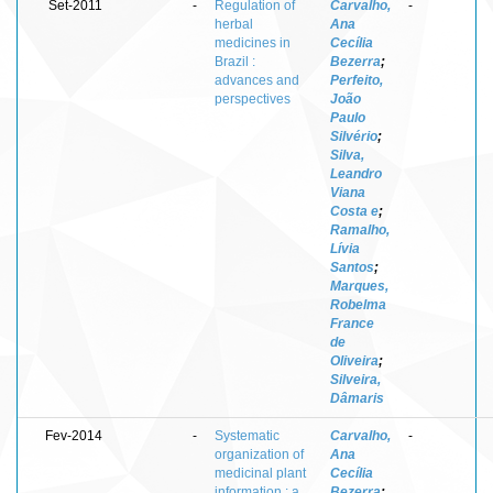
Set-2011
-
Regulation of
Carvalho,
-
herbal
Ana
medicines in
Cecília
Brazil :
Bezerra
;
advances and
Perfeito,
perspectives
João
Paulo
Silvério
;
Silva,
Leandro
Viana
Costa e
;
Ramalho,
Lívia
Santos
;
Marques,
Robelma
France
de
Oliveira
;
Silveira,
Dâmaris
Fev-2014
-
Systematic
Carvalho,
-
organization of
Ana
medicinal plant
Cecília
information : a
Bezerra
;