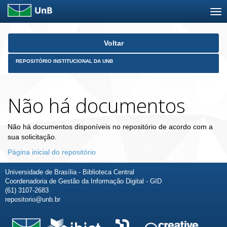
Skip
Voltar
navigation
REPOSITÓRIO INSTITUCIONAL DA UNB
Não há documentos
Não há documentos disponíveis no repositório de acordo com a
sua solicitação.
Página inicial do repositório
Universidade de Brasília - Biblioteca Central
Coordenadoria de Gestão da Informação Digital - GID
(61) 3107-2683
repositorio@unb.br