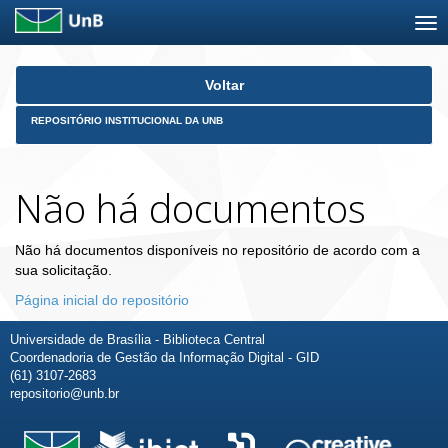
Skip
Voltar
navigation
REPOSITÓRIO INSTITUCIONAL DA UNB
Não há documentos
Não há documentos disponíveis no repositório de acordo com a
sua solicitação.
Página inicial do repositório
Universidade de Brasília - Biblioteca Central
Coordenadoria de Gestão da Informação Digital - GID
(61) 3107-2683
repositorio@unb.br