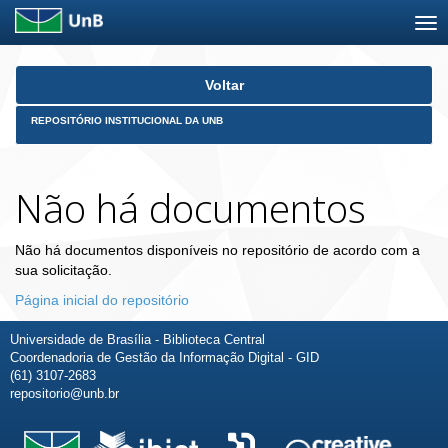
Skip
Voltar
navigation
REPOSITÓRIO INSTITUCIONAL DA UNB
Não há documentos
Não há documentos disponíveis no repositório de acordo com a
sua solicitação.
Página inicial do repositório
Universidade de Brasília - Biblioteca Central
Coordenadoria de Gestão da Informação Digital - GID
(61) 3107-2683
repositorio@unb.br