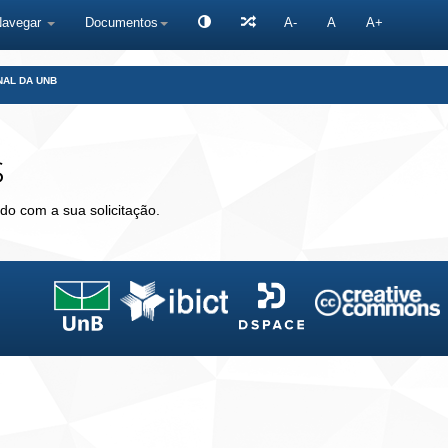
Navegar
Documentos
A-
A
A+
NAL DA UNB
s
do com a sua solicitação.