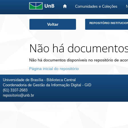
Comunidades e Coleções
Skip
REPOSITÓRIO INSTITUCIO
Voltar
navigation
Não há documento
Não há documentos disponíveis no repositório de acor
Página inicial do repositório
Universidade de Brasília - Biblioteca Central
Coordenadoria de Gestão da Informação Digital - GID
(61) 3107-2683
repositorio@unb.br