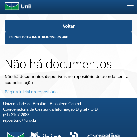
Skip
Voltar
navigation
REPOSITÓRIO INSTITUCIONAL DA UNB
Não há documentos
Não há documentos disponíveis no repositório de acordo com a
sua solicitação.
Página inicial do repositório
Universidade de Brasília - Biblioteca Central
Coordenadoria de Gestão da Informação Digital - GID
(61) 3107-2683
repositorio@unb.br