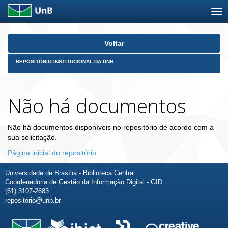
Skip
Voltar
navigation
REPOSITÓRIO INSTITUCIONAL DA UNB
Não há documentos
Não há documentos disponíveis no repositório de acordo com a
sua solicitação.
Página inicial do repositório
Universidade de Brasília - Biblioteca Central
Coordenadoria de Gestão da Informação Digital - GID
(61) 3107-2683
repositorio@unb.br