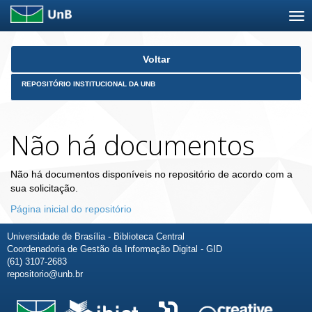
Skip
Voltar
navigation
REPOSITÓRIO INSTITUCIONAL DA UNB
Não há documentos
Não há documentos disponíveis no repositório de acordo com a
sua solicitação.
Página inicial do repositório
Universidade de Brasília - Biblioteca Central
Coordenadoria de Gestão da Informação Digital - GID
(61) 3107-2683
repositorio@unb.br