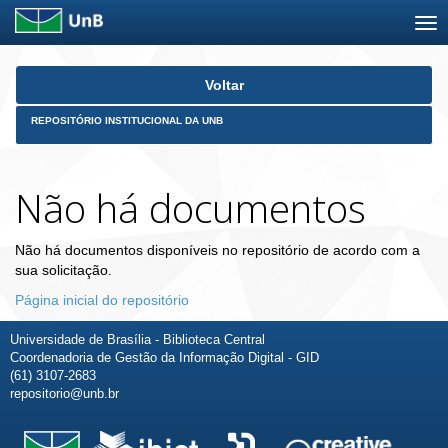
Skip
Voltar
navigation
REPOSITÓRIO INSTITUCIONAL DA UNB
Não há documentos
Não há documentos disponíveis no repositório de acordo com a
sua solicitação.
Página inicial do repositório
Universidade de Brasília - Biblioteca Central
Coordenadoria de Gestão da Informação Digital - GID
(61) 3107-2683
repositorio@unb.br