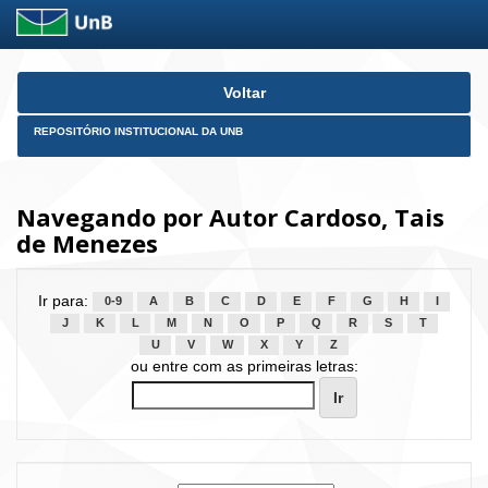
Skip
Voltar
navigation
REPOSITÓRIO INSTITUCIONAL DA UNB
Navegando por Autor Cardoso, Tais
de Menezes
Ir para:
0-9
A
B
C
D
E
F
G
H
I
J
K
L
M
N
O
P
Q
R
S
T
U
V
W
X
Y
Z
ou entre com as primeiras letras: