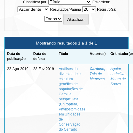
Classificar por:
Em ordem:
Resultados/Página
Registro(s):
Mostrando resultados 1 a 1 de 1
Data de
Data de
Título
Autor(es)
Orientador(e
publicação
defesa
22-Ago-2019
28-Fev-2019
Análises da
Cardoso,
Aguiar,
diversidade e
Tais de
Ludmilla
estrutura
Menezes
Moura de
genética de
Souza
populações de
Carollia
perspicillata
(Chiroptera,
Phyllostomidae)
em Unidades
de
Conservação
do Cerrado