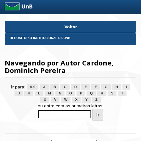
Skip
Voltar
navigation
REPOSITÓRIO INSTITUCIONAL DA UNB
Navegando por Autor Cardone,
Dominich Pereira
Ir para:
0-9
A
B
C
D
E
F
G
H
I
J
K
L
M
N
O
P
Q
R
S
T
U
V
W
X
Y
Z
ou entre com as primeiras letras: