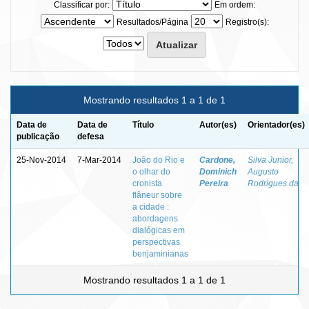
Classificar por:
Em ordem:
Resultados/Página
Registro(s):
Mostrando resultados 1 a 1 de 1
Data de
Data de
Título
Autor(es)
Orientador(es)
publicação
defesa
25-Nov-2014
7-Mar-2014
João do Rio e
Cardone,
Silva Junior,
o olhar do
Dominich
Augusto
cronista
Pereira
Rodrigues da
flâneur sobre
a cidade :
abordagens
dialógicas em
perspectivas
benjaminianas
Mostrando resultados 1 a 1 de 1