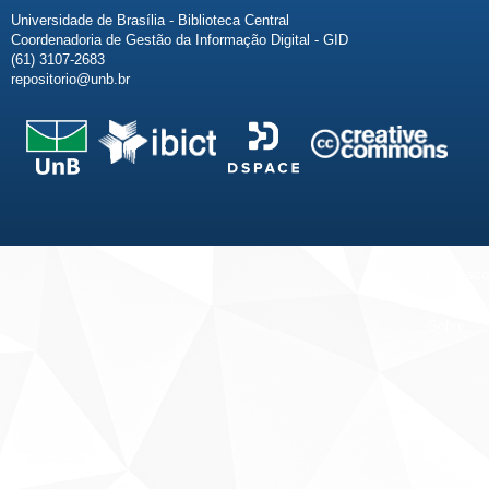
Universidade de Brasília - Biblioteca Central
Coordenadoria de Gestão da Informação Digital - GID
(61) 3107-2683
repositorio@unb.br
Fale conosco
Sobre