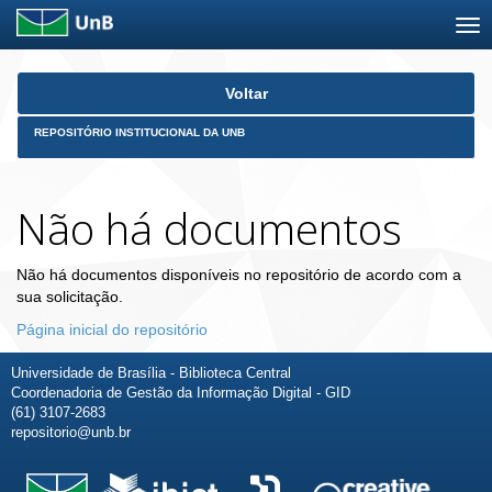
Skip
Voltar
navigation
REPOSITÓRIO INSTITUCIONAL DA UNB
Não há documentos
Não há documentos disponíveis no repositório de acordo com a
sua solicitação.
Página inicial do repositório
Universidade de Brasília - Biblioteca Central
Coordenadoria de Gestão da Informação Digital - GID
(61) 3107-2683
repositorio@unb.br