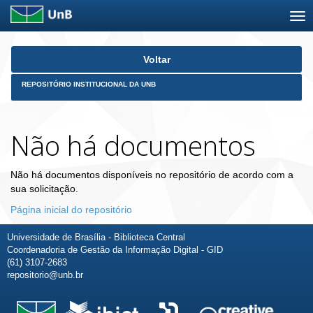
Skip
Voltar
navigation
REPOSITÓRIO INSTITUCIONAL DA UNB
Não há documentos
Não há documentos disponíveis no repositório de acordo com a
sua solicitação.
Página inicial do repositório
Universidade de Brasília - Biblioteca Central
Coordenadoria de Gestão da Informação Digital - GID
(61) 3107-2683
repositorio@unb.br