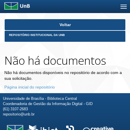
Skip
Voltar
navigation
REPOSITÓRIO INSTITUCIONAL DA UNB
Não há documentos
Não há documentos disponíveis no repositório de acordo com a
sua solicitação.
Página inicial do repositório
Universidade de Brasília - Biblioteca Central
Coordenadoria de Gestão da Informação Digital - GID
(61) 3107-2683
repositorio@unb.br