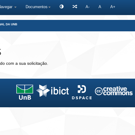
Navegar
Documentos
A-
A
A+
NAL DA UNB
s
do com a sua solicitação.