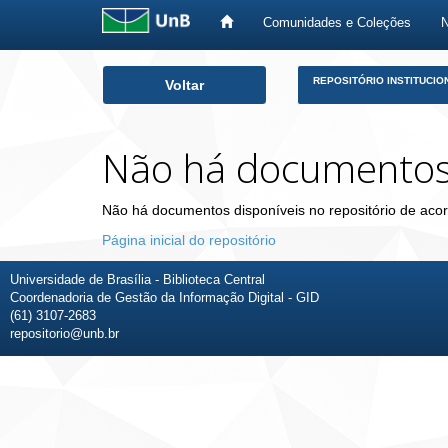
Comunidades e Coleções
Skip
REPOSITÓRIO INSTITUCIO
Voltar
navigation
Não há documento
Não há documentos disponíveis no repositório de acor
Página inicial do repositório
Universidade de Brasília - Biblioteca Central
Coordenadoria de Gestão da Informação Digital - GID
(61) 3107-2683
repositorio@unb.br