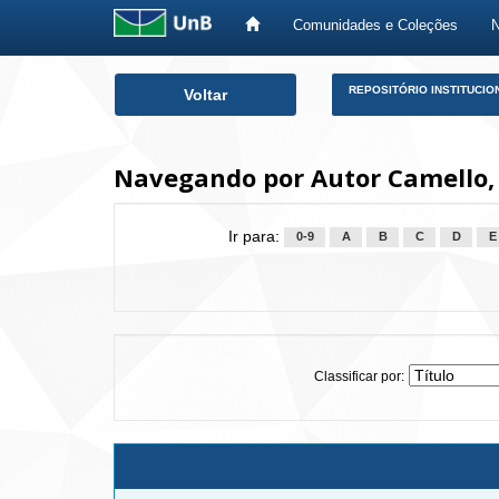
Comunidades e Coleções
Skip
REPOSITÓRIO INSTITUCIO
Voltar
navigation
Navegando por Autor Camello
Ir para:
0-9
A
B
C
D
E
Classificar por: