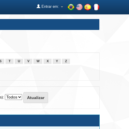
Entrar em:
S
T
U
V
W
X
Y
Z
s):