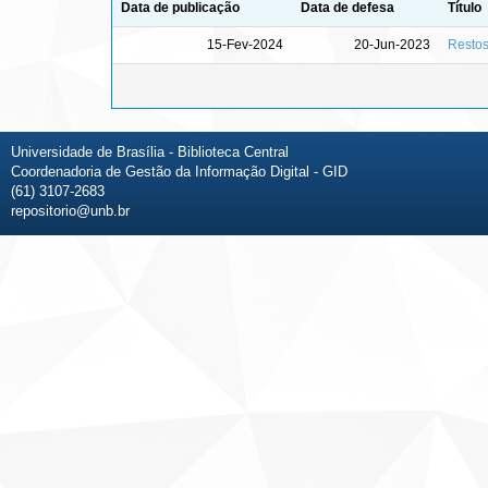
Data de publicação
Data de defesa
Título
15-Fev-2024
20-Jun-2023
Restos
Universidade de Brasília - Biblioteca Central
Coordenadoria de Gestão da Informação Digital - GID
(61) 3107-2683
repositorio@unb.br