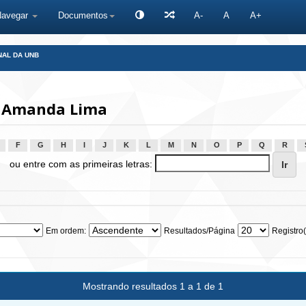
Navegar
Documentos
A-
A
A+
NAL DA UNB
, Amanda Lima
F
G
H
I
J
K
L
M
N
O
P
Q
R
ou entre com as primeiras letras:
Em ordem:
Resultados/Página
Registro(
Mostrando resultados 1 a 1 de 1