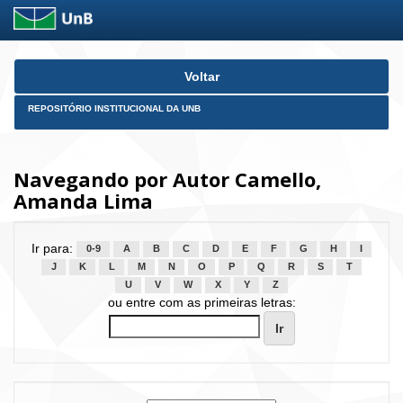
Skip
Voltar
navigation
REPOSITÓRIO INSTITUCIONAL DA UNB
Navegando por Autor Camello,
Amanda Lima
Ir para:
0-9
A
B
C
D
E
F
G
H
I
J
K
L
M
N
O
P
Q
R
S
T
U
V
W
X
Y
Z
ou entre com as primeiras letras: