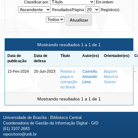
Classificar por:
Em ordem:
Resultados/Página
Registro(s):
Mostrando resultados 1 a 1 de 1
Data de
Data de
Título
Autor(es)
Orientador(es)
C
publicação
defesa
15-Fev-2024
20-Jun-2023
Restos a
Camello,
Bugarin,
-
pagar e
Amanda
Maurício
corrupção
Lima
Soares
no Brasil
Mostrando resultados 1 a 1 de 1
Universidade de Brasília - Biblioteca Central
Coordenadoria de Gestão da Informação Digital - GID
(61) 3107-2683
repositorio@unb.br