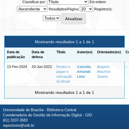
Classificar por:
Em ordem:
Resultados/Página
Registro(s):
Mostrando resultados 1 a 1 de 1
Data de
Data de
Título
Autor(es)
Orientador(es)
C
publicação
defesa
15-Fev-2024
20-Jun-2023
Restos a
Camello,
Bugarin,
-
pagar e
Amanda
Maurício
corrupção
Lima
Soares
no Brasil
Mostrando resultados 1 a 1 de 1
Universidade de Brasília - Biblioteca Central
Coordenadoria de Gestão da Informação Digital - GID
(61) 3107-2683
repositorio@unb.br