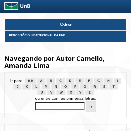
Skip
Voltar
navigation
REPOSITÓRIO INSTITUCIONAL DA UNB
Navegando por Autor Camello,
Amanda Lima
Ir para:
0-9
A
B
C
D
E
F
G
H
I
J
K
L
M
N
O
P
Q
R
S
T
U
V
W
X
Y
Z
ou entre com as primeiras letras: