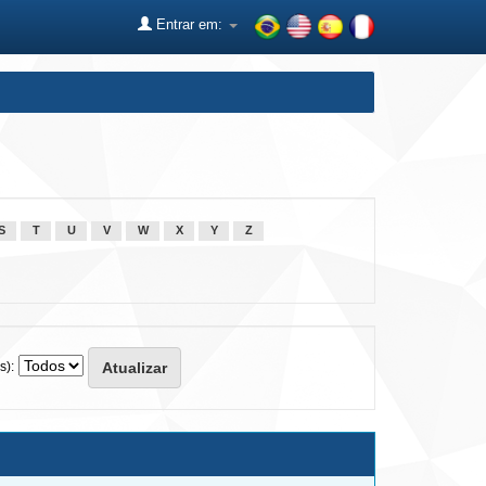
Entrar em:
S
T
U
V
W
X
Y
Z
s):