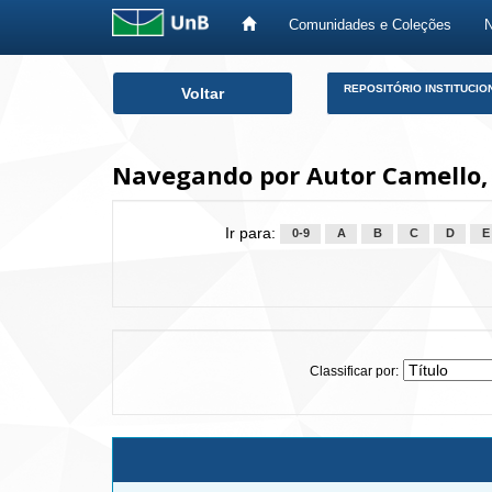
Comunidades e Coleções
Skip
REPOSITÓRIO INSTITUCIO
Voltar
navigation
Navegando por Autor Camello
Ir para:
0-9
A
B
C
D
E
Classificar por: