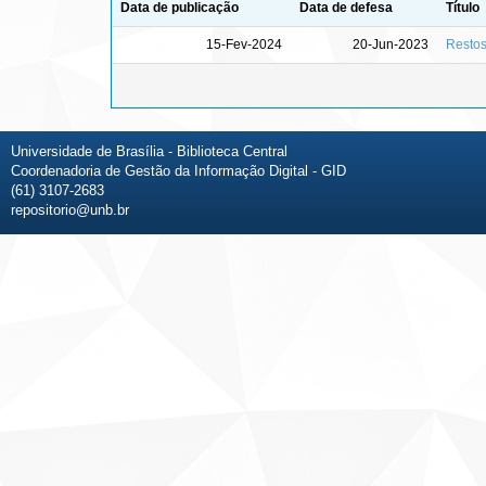
Data de publicação
Data de defesa
Título
15-Fev-2024
20-Jun-2023
Restos
Universidade de Brasília - Biblioteca Central
Coordenadoria de Gestão da Informação Digital - GID
(61) 3107-2683
repositorio@unb.br