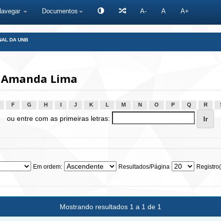
Navegar
Documentos
A-
A
A+
NAL DA UNB
, Amanda Lima
F
G
H
I
J
K
L
M
N
O
P
Q
R
ou entre com as primeiras letras:
Em ordem:
Resultados/Página
Registro(
Mostrando resultados 1 a 1 de 1