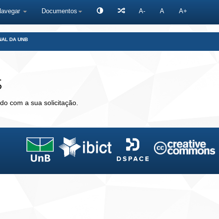
Navegar
Documentos
A-
A
A+
NAL DA UNB
s
do com a sua solicitação.