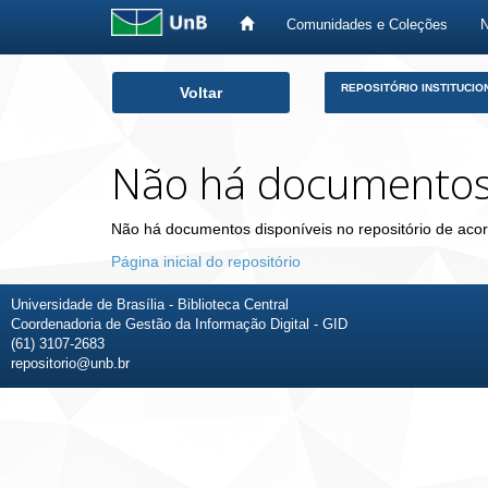
Comunidades e Coleções
Skip
REPOSITÓRIO INSTITUCIO
Voltar
navigation
Não há documento
Não há documentos disponíveis no repositório de acor
Página inicial do repositório
Universidade de Brasília - Biblioteca Central
Coordenadoria de Gestão da Informação Digital - GID
(61) 3107-2683
repositorio@unb.br