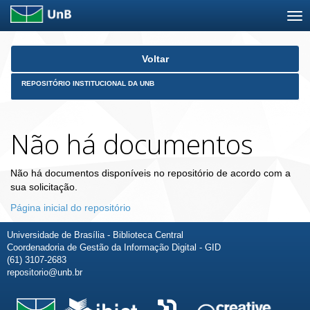
Skip
Voltar
navigation
REPOSITÓRIO INSTITUCIONAL DA UNB
Não há documentos
Não há documentos disponíveis no repositório de acordo com a
sua solicitação.
Página inicial do repositório
Universidade de Brasília - Biblioteca Central
Coordenadoria de Gestão da Informação Digital - GID
(61) 3107-2683
repositorio@unb.br