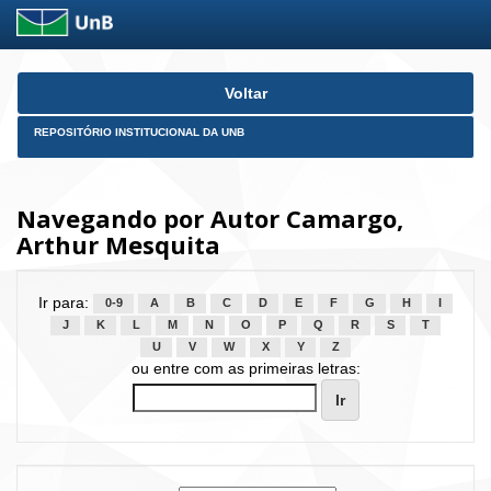
Skip
Voltar
navigation
REPOSITÓRIO INSTITUCIONAL DA UNB
Navegando por Autor Camargo,
Arthur Mesquita
Ir para:
0-9
A
B
C
D
E
F
G
H
I
J
K
L
M
N
O
P
Q
R
S
T
U
V
W
X
Y
Z
ou entre com as primeiras letras: