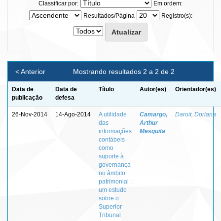
Classificar por:
Em ordem:
Resultados/Página
Registro(s):
< Anterior
Mostrando resultados 2 a 2 de 2
Data de
Data de
Título
Autor(es)
Orientador(es)
publicação
defesa
26-Nov-2014
14-Ago-2014
A utilidade
Camargo,
Daroit, Doriana
das
Arthur
informações
Mesquita
contábeis
como
suporte à
governança
no âmbito
patrimonial :
um estudo
sobre o
Superior
Tribunal