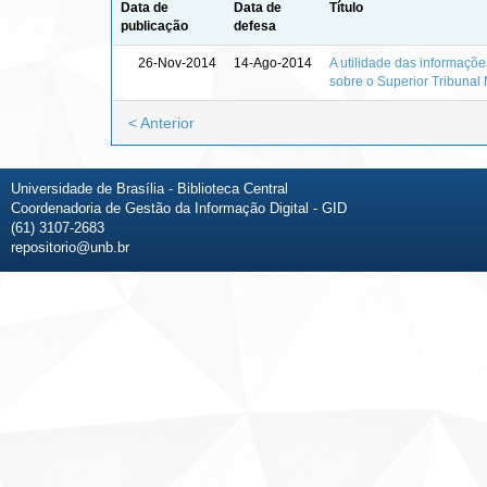
Data de
Data de
Título
publicação
defesa
26-Nov-2014
14-Ago-2014
A utilidade das informaçõ
sobre o Superior Tribunal M
< Anterior
Universidade de Brasília - Biblioteca Central
Coordenadoria de Gestão da Informação Digital - GID
(61) 3107-2683
repositorio@unb.br