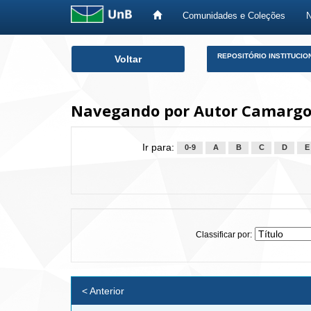
Comunidades e Coleções
Skip
REPOSITÓRIO INSTITUCIO
Voltar
navigation
Navegando por Autor Camargo
Ir para:
0-9
A
B
C
D
E
Classificar por:
< Anterior