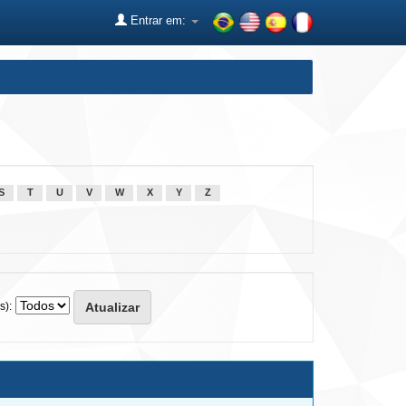
Entrar em:
S
T
U
V
W
X
Y
Z
s):