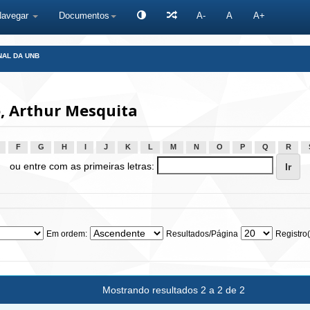
Navegar
Documentos
A-
A
A+
NAL DA UNB
, Arthur Mesquita
F
G
H
I
J
K
L
M
N
O
P
Q
R
ou entre com as primeiras letras:
Em ordem:
Resultados/Página
Registro(
Mostrando resultados 2 a 2 de 2