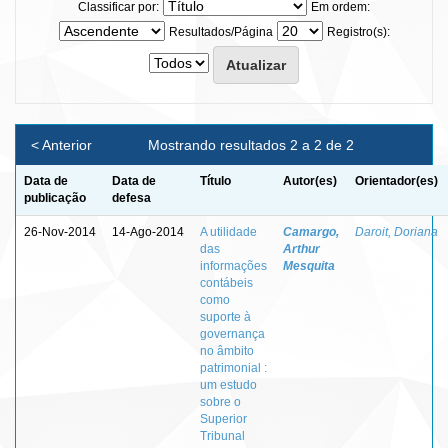
Classificar por:
Em ordem:
Resultados/Página
Registro(s):
< Anterior
Mostrando resultados 2 a 2 de 2
Data de
Data de
Título
Autor(es)
Orientador(es)
publicação
defesa
26-Nov-2014
14-Ago-2014
A utilidade
Camargo,
Daroit, Doriana
das
Arthur
informações
Mesquita
contábeis
como
suporte à
governança
no âmbito
patrimonial :
um estudo
sobre o
Superior
Tribunal