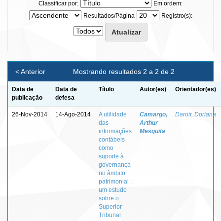
Classificar por:
Em ordem:
Resultados/Página
Registro(s):
< Anterior
Mostrando resultados 2 a 2 de 2
Data de
Data de
Título
Autor(es)
Orientador(es)
publicação
defesa
26-Nov-2014
14-Ago-2014
A utilidade
Camargo,
Daroit, Doriana
das
Arthur
informações
Mesquita
contábeis
como
suporte à
governança
no âmbito
patrimonial :
um estudo
sobre o
Superior
Tribunal