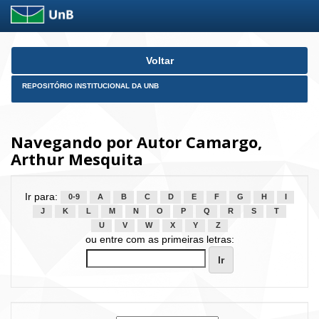
Skip
Voltar
navigation
REPOSITÓRIO INSTITUCIONAL DA UNB
Navegando por Autor Camargo,
Arthur Mesquita
Ir para:
0-9
A
B
C
D
E
F
G
H
I
J
K
L
M
N
O
P
Q
R
S
T
U
V
W
X
Y
Z
ou entre com as primeiras letras: