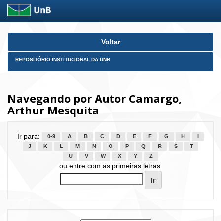
Skip
Voltar
navigation
REPOSITÓRIO INSTITUCIONAL DA UNB
Navegando por Autor Camargo,
Arthur Mesquita
Ir para:
0-9
A
B
C
D
E
F
G
H
I
J
K
L
M
N
O
P
Q
R
S
T
U
V
W
X
Y
Z
ou entre com as primeiras letras: