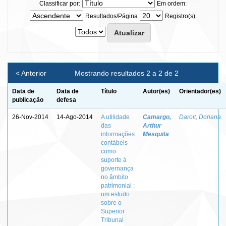
Classificar por:
Em ordem:
Resultados/Página
Registro(s):
< Anterior
Mostrando resultados 2 a 2 de 2
Data de
Data de
Título
Autor(es)
Orientador(es)
publicação
defesa
26-Nov-2014
14-Ago-2014
A utilidade
Camargo,
Daroit, Doriana
das
Arthur
informações
Mesquita
contábeis
como
suporte à
governança
no âmbito
patrimonial :
um estudo
sobre o
Superior
Tribunal