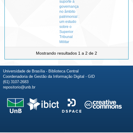
suporte à
governança
no âmbito
patrimonial :
um estudo
sobre o
Superior
Tribunal
Militar
Mostrando resultados 1 a 2 de 2
Universidade de Brasília - Biblioteca Central
Coordenadoria de Gestão da Informação Digital - GID
(61) 3107-2683
repositorio@unb.br