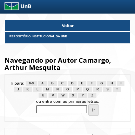
Skip
Voltar
navigation
REPOSITÓRIO INSTITUCIONAL DA UNB
Navegando por Autor Camargo,
Arthur Mesquita
Ir para:
0-9
A
B
C
D
E
F
G
H
I
J
K
L
M
N
O
P
Q
R
S
T
U
V
W
X
Y
Z
ou entre com as primeiras letras: