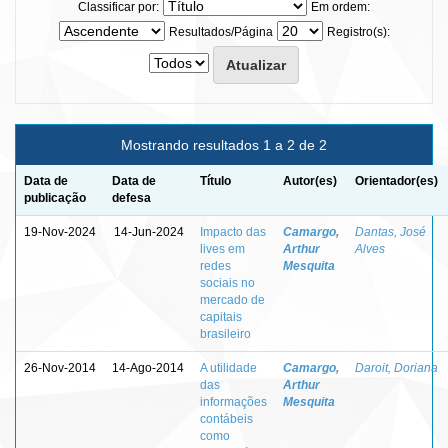
Classificar por:
Em ordem:
Resultados/Página
Registro(s):
Mostrando resultados 1 a 2 de 2
Data de
Data de
Título
Autor(es)
Orientador(es)
publicação
defesa
19-Nov-2024
14-Jun-2024
Impacto das
Camargo,
Dantas, José
lives em
Arthur
Alves
redes
Mesquita
sociais no
mercado de
capitais
brasileiro
26-Nov-2014
14-Ago-2014
A utilidade
Camargo,
Daroit, Doriana
das
Arthur
informações
Mesquita
contábeis
como