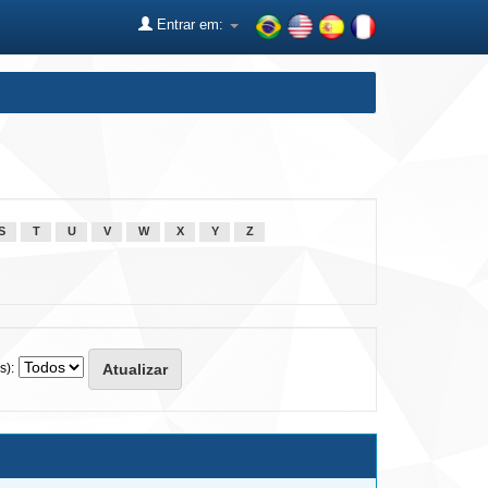
Entrar em:
S
T
U
V
W
X
Y
Z
s):