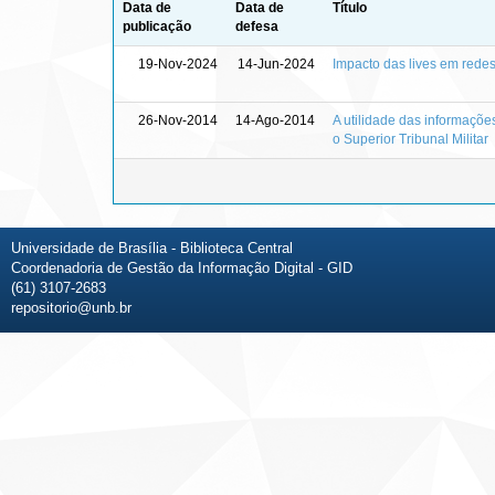
Data de
Data de
Título
publicação
defesa
19-Nov-2024
14-Jun-2024
Impacto das lives em redes
26-Nov-2014
14-Ago-2014
A utilidade das informaçõe
o Superior Tribunal Militar
Universidade de Brasília - Biblioteca Central
Coordenadoria de Gestão da Informação Digital - GID
(61) 3107-2683
repositorio@unb.br