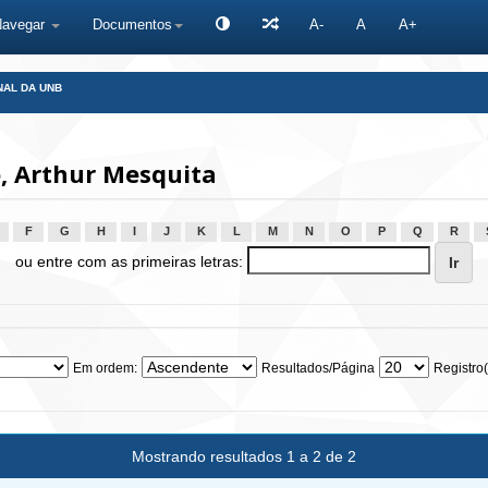
Navegar
Documentos
A-
A
A+
NAL DA UNB
, Arthur Mesquita
F
G
H
I
J
K
L
M
N
O
P
Q
R
ou entre com as primeiras letras:
Em ordem:
Resultados/Página
Registro(
Mostrando resultados 1 a 2 de 2