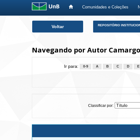
Comunidades e Coleções
Skip
REPOSITÓRIO INSTITUCIO
Voltar
navigation
Navegando por Autor Camargo
Ir para:
0-9
A
B
C
D
E
Classificar por: