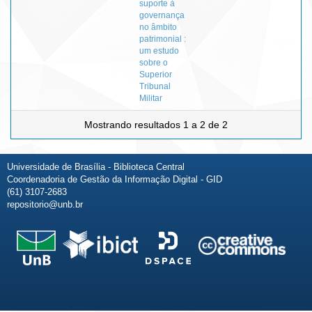
suporte à
governança
no âmbito
patrimonial :
um estudo
sobre o
Superior
Tribunal
Militar
Mostrando resultados 1 a 2 de 2
Universidade de Brasília - Biblioteca Central
Coordenadoria de Gestão da Informação Digital - GID
(61) 3107-2683
repositorio@unb.br