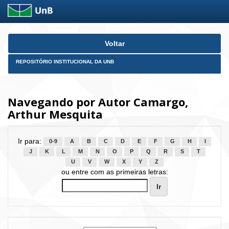
Skip
Voltar
navigation
REPOSITÓRIO INSTITUCIONAL DA UNB
Navegando por Autor Camargo,
Arthur Mesquita
Ir para:
0-9
A
B
C
D
E
F
G
H
I
J
K
L
M
N
O
P
Q
R
S
T
U
V
W
X
Y
Z
ou entre com as primeiras letras: