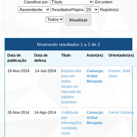
Classificar por:
Em ordem:
Resultados/Página
Registro(s):
Mostrando resultados 1 a 2 de 2
Data de
Data de
Título
Autor(es)
Orientador(es)
publicação
defesa
19-Nov-2024
14-Jun-2024
Impacto das
Camargo,
Dantas, José
lives em
Arthur
Alves
redes
Mesquita
sociais no
mercado de
capitais
brasileiro
26-Nov-2014
14-Ago-2014
A utilidade
Camargo,
Daroit, Doriana
das
Arthur
informações
Mesquita
contábeis
como