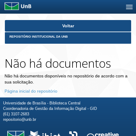
Skip
Voltar
navigation
REPOSITÓRIO INSTITUCIONAL DA UNB
Não há documentos
Não há documentos disponíveis no repositório de acordo com a
sua solicitação.
Página inicial do repositório
Universidade de Brasília - Biblioteca Central
Coordenadoria de Gestão da Informação Digital - GID
(61) 3107-2683
repositorio@unb.br