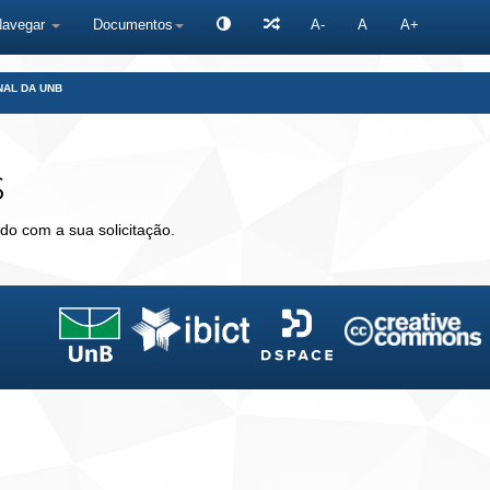
Navegar
Documentos
A-
A
A+
NAL DA UNB
s
do com a sua solicitação.