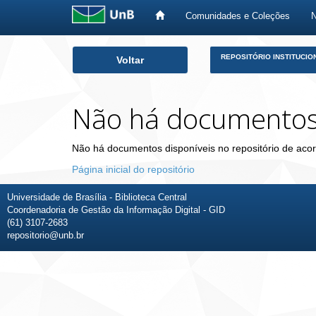
Comunidades e Coleções
Skip
REPOSITÓRIO INSTITUCIO
Voltar
navigation
Não há documento
Não há documentos disponíveis no repositório de acor
Página inicial do repositório
Universidade de Brasília - Biblioteca Central
Coordenadoria de Gestão da Informação Digital - GID
(61) 3107-2683
repositorio@unb.br