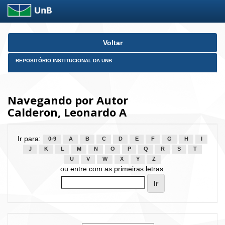
Skip
Voltar
navigation
REPOSITÓRIO INSTITUCIONAL DA UNB
Navegando por Autor
Calderon, Leonardo A
Ir para:
0-9
A
B
C
D
E
F
G
H
I
J
K
L
M
N
O
P
Q
R
S
T
U
V
W
X
Y
Z
ou entre com as primeiras letras: