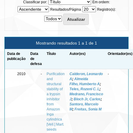
Classificar por:
Em ordem:
Resultados/Página
Registro(s):
Mostrando resultados 1 a 1 de 1
Data de
Data
Título
Autor(es)
Orientador(es)
publicação
de
defesa
2010
-
Purification
Calderon, Leonardo
-
and
A
;
Almeida
structural
Filho, Humberto A
;
stability of
Teles, Rozeni C. L
;
a trypsin
Medrano, Francisco
inhibitor
J
;
Bloch Jr, Carlos
;
from
Santoro, Marcelo
Amazon
M
;
Freitas, Sonia M
Inga
cylindrica
[Vell.] Mart.
seeds