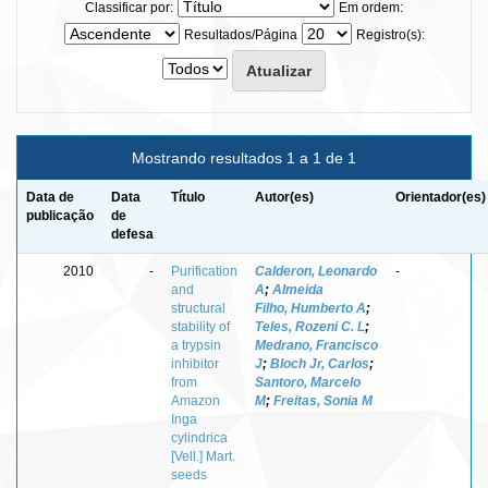
Classificar por:
Em ordem:
Resultados/Página
Registro(s):
Mostrando resultados 1 a 1 de 1
Data de
Data
Título
Autor(es)
Orientador(es)
publicação
de
defesa
2010
-
Purification
Calderon, Leonardo
-
and
A
;
Almeida
structural
Filho, Humberto A
;
stability of
Teles, Rozeni C. L
;
a trypsin
Medrano, Francisco
inhibitor
J
;
Bloch Jr, Carlos
;
from
Santoro, Marcelo
Amazon
M
;
Freitas, Sonia M
Inga
cylindrica
[Vell.] Mart.
seeds