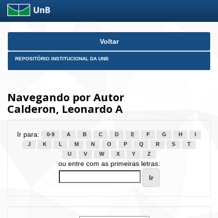
Skip
Voltar
navigation
REPOSITÓRIO INSTITUCIONAL DA UNB
Navegando por Autor
Calderon, Leonardo A
Ir para:
0-9
A
B
C
D
E
F
G
H
I
J
K
L
M
N
O
P
Q
R
S
T
U
V
W
X
Y
Z
ou entre com as primeiras letras: