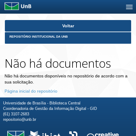
Skip
Voltar
navigation
REPOSITÓRIO INSTITUCIONAL DA UNB
Não há documentos
Não há documentos disponíveis no repositório de acordo com a
sua solicitação.
Página inicial do repositório
Universidade de Brasília - Biblioteca Central
Coordenadoria de Gestão da Informação Digital - GID
(61) 3107-2683
repositorio@unb.br