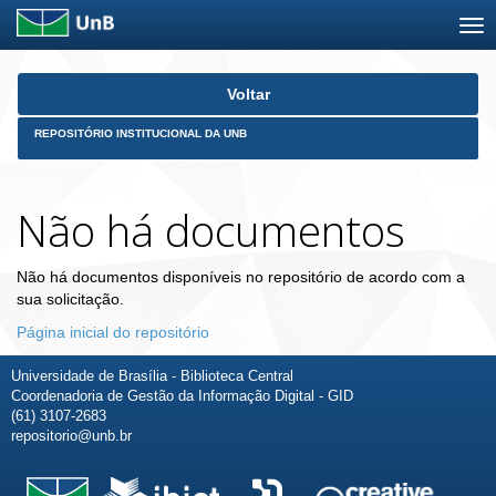
Skip
Voltar
navigation
REPOSITÓRIO INSTITUCIONAL DA UNB
Não há documentos
Não há documentos disponíveis no repositório de acordo com a
sua solicitação.
Página inicial do repositório
Universidade de Brasília - Biblioteca Central
Coordenadoria de Gestão da Informação Digital - GID
(61) 3107-2683
repositorio@unb.br