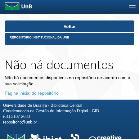
Skip
Voltar
navigation
REPOSITÓRIO INSTITUCIONAL DA UNB
Não há documentos
Não há documentos disponíveis no repositório de acordo com a
sua solicitação.
Página inicial do repositório
Universidade de Brasília - Biblioteca Central
Coordenadoria de Gestão da Informação Digital - GID
(61) 3107-2683
repositorio@unb.br