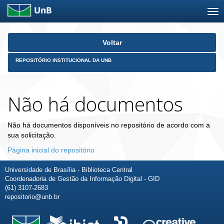
Skip
Voltar
navigation
REPOSITÓRIO INSTITUCIONAL DA UNB
Não há documentos
Não há documentos disponíveis no repositório de acordo com a
sua solicitação.
Página inicial do repositório
Universidade de Brasília - Biblioteca Central
Coordenadoria de Gestão da Informação Digital - GID
(61) 3107-2683
repositorio@unb.br