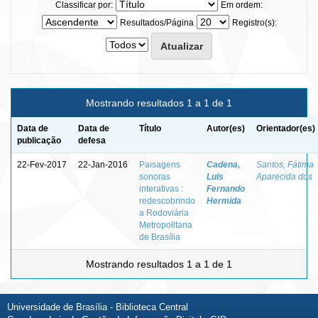
Classificar por:
Em ordem:
Resultados/Página
Registro(s):
Mostrando resultados 1 a 1 de 1
Data de
Data de
Título
Autor(es)
Orientador(es)
publicação
defesa
22-Fev-2017
22-Jan-2016
Paisagens
Cadena,
Santos, Fátima
sonoras
Luis
Aparecida dos
interativas :
Fernando
redescobrindo
Hermida
a Rodoviária
Metropolitana
de Brasília
Mostrando resultados 1 a 1 de 1
Universidade de Brasília - Biblioteca Central