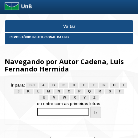
Skip
Voltar
navigation
REPOSITÓRIO INSTITUCIONAL DA UNB
Navegando por Autor Cadena, Luis
Fernando Hermida
Ir para:
0-9
A
B
C
D
E
F
G
H
I
J
K
L
M
N
O
P
Q
R
S
T
U
V
W
X
Y
Z
ou entre com as primeiras letras: