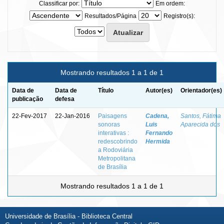
Classificar por:
Em ordem:
Resultados/Página
Registro(s):
Mostrando resultados 1 a 1 de 1
Data de
Data de
Título
Autor(es)
Orientador(es)
publicação
defesa
22-Fev-2017
22-Jan-2016
Paisagens
Cadena,
Santos, Fátima
sonoras
Luis
Aparecida dos
interativas :
Fernando
redescobrindo
Hermida
a Rodoviária
Metropolitana
de Brasília
Mostrando resultados 1 a 1 de 1
Universidade de Brasília - Biblioteca Central