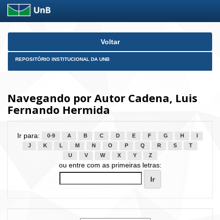
Skip
Voltar
navigation
REPOSITÓRIO INSTITUCIONAL DA UNB
Navegando por Autor Cadena, Luis
Fernando Hermida
Ir para:
0-9
A
B
C
D
E
F
G
H
I
J
K
L
M
N
O
P
Q
R
S
T
U
V
W
X
Y
Z
ou entre com as primeiras letras: