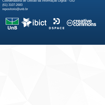
Coordenadoria de Gestão da Informação Digital - GID
(61) 3107-2683
repositorio@unb.br
Fale conosco
Sobre