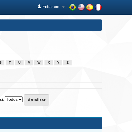
Entrar em:
S
T
U
V
W
X
Y
Z
s):