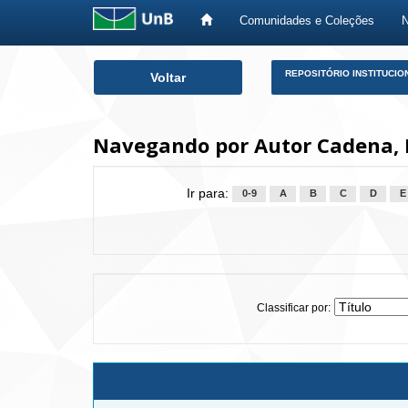
Comunidades e Coleções
Skip
REPOSITÓRIO INSTITUCIO
Voltar
navigation
Navegando por Autor Cadena, 
Ir para:
0-9
A
B
C
D
E
Classificar por: