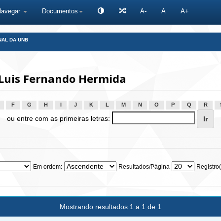
Navegar
Documentos
A-
A
A+
NAL DA UNB
Luis Fernando Hermida
F
G
H
I
J
K
L
M
N
O
P
Q
R
ou entre com as primeiras letras:
Em ordem:
Resultados/Página
Registro(
Mostrando resultados 1 a 1 de 1