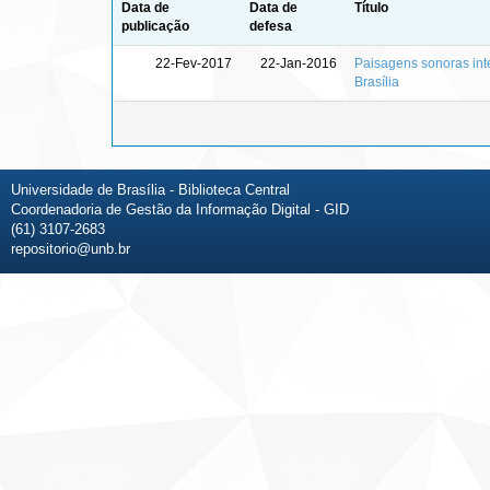
Data de
Data de
Título
publicação
defesa
22-Fev-2017
22-Jan-2016
Paisagens sonoras inte
Brasília
Universidade de Brasília - Biblioteca Central
Coordenadoria de Gestão da Informação Digital - GID
(61) 3107-2683
repositorio@unb.br