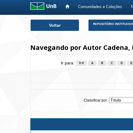
Comunidades e Coleções
Skip
REPOSITÓRIO INSTITUCIO
Voltar
navigation
Navegando por Autor Cadena, 
Ir para:
0-9
A
B
C
D
E
Classificar por: