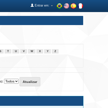
Entrar em:
S
T
U
V
W
X
Y
Z
s):