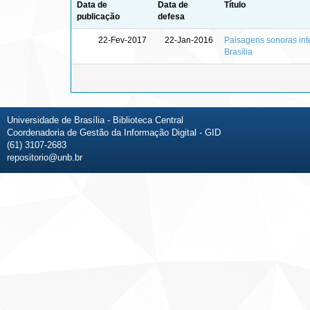
Data de
Data de
Título
publicação
defesa
22-Fev-2017
22-Jan-2016
Paisagens sonoras inte
Brasília
Universidade de Brasília - Biblioteca Central
Coordenadoria de Gestão da Informação Digital - GID
(61) 3107-2683
repositorio@unb.br