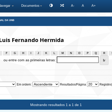
Navegar
Documentos
A-
A
A+
NAL DA UNB
Luis Fernando Hermida
F
G
H
I
J
K
L
M
N
O
P
Q
R
ou entre com as primeiras letras:
Em ordem:
Resultados/Página
Registro(
Mostrando resultados 1 a 1 de 1