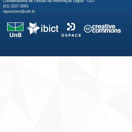
Coordenadoria de Gestão da Informação Digital - GID
(61) 3107-2683
repositorio@unb.br
Fale conosco
Sobre