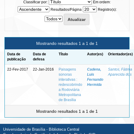
Classificar por:
Em ordem:
Resultados/Página
Registro(s):
Mostrando resultados 1 a 1 de 1
Data de
Data de
Título
Autor(es)
Orientador(es)
publicação
defesa
22-Fev-2017
22-Jan-2016
Paisagens
Cadena,
Santos, Fátima
sonoras
Luis
Aparecida dos
interativas :
Fernando
redescobrindo
Hermida
a Rodoviária
Metropolitana
de Brasília
Mostrando resultados 1 a 1 de 1
Universidade de Brasília - Biblioteca Central