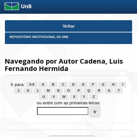
Skip
Voltar
navigation
REPOSITÓRIO INSTITUCIONAL DA UNB
Navegando por Autor Cadena, Luis
Fernando Hermida
Ir para:
0-9
A
B
C
D
E
F
G
H
I
J
K
L
M
N
O
P
Q
R
S
T
U
V
W
X
Y
Z
ou entre com as primeiras letras: