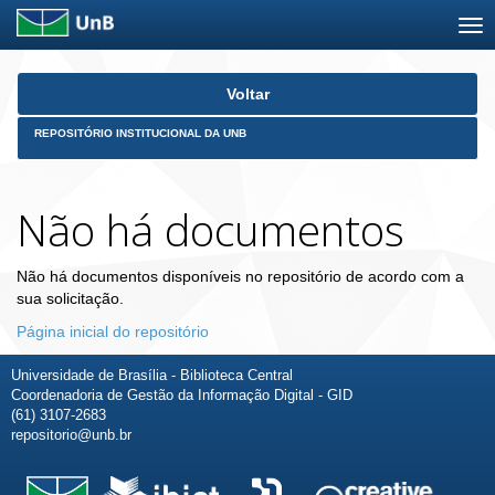
Skip
Voltar
navigation
REPOSITÓRIO INSTITUCIONAL DA UNB
Não há documentos
Não há documentos disponíveis no repositório de acordo com a
sua solicitação.
Página inicial do repositório
Universidade de Brasília - Biblioteca Central
Coordenadoria de Gestão da Informação Digital - GID
(61) 3107-2683
repositorio@unb.br