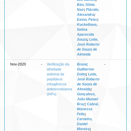
Báo, Sônia
Nair
;
Plácido,
Alexandra
;
Eaton, Peter
;
Kuckelhaus,
Selma
Aparecida
Souza
;
Leite,
José Roberto
de Souza de
Almeida
Nov-2020
-
Verificação da
Brand,
-
atividade
Guilherme
antiviral de
Dotto
;
Leite,
peptídeos
José Roberto
intragênicos
de Souza de
antimicrobianos
Almeida
;
(IAPs)
Gonçalves,
João Manuel
Braz
;
Cabral,
Wanessa
Felix
;
Carneiro,
Daniel
Moreira
;