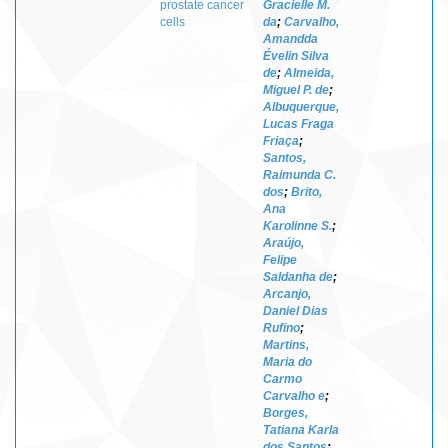
prostate cancer
Gracielle M.
cells
da
;
Carvalho,
Amandda
Évelin Silva
de
;
Almeida,
Miguel P. de
;
Albuquerque,
Lucas Fraga
Friaça
;
Santos,
Raimunda C.
dos
;
Brito,
Ana
Karolinne S.
;
Araújo,
Felipe
Saldanha de
;
Arcanjo,
Daniel Dias
Rufino
;
Martins,
Maria do
Carmo
Carvalho e
;
Borges,
Tatiana Karla
dos Santos
;