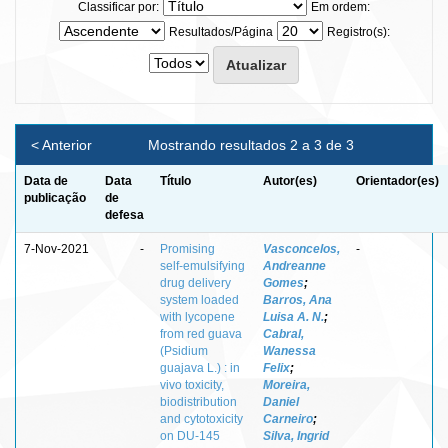
Classificar por:
Em ordem:
Resultados/Página
Registro(s):
< Anterior
Mostrando resultados 2 a 3 de 3
Data de
Data
Título
Autor(es)
Orientador(es)
publicação
de
defesa
7-Nov-2021
-
Promising
Vasconcelos,
-
self‑emulsifying
Andreanne
drug delivery
Gomes
;
system loaded
Barros, Ana
with lycopene
Luisa A. N.
;
from red guava
Cabral,
(Psidium
Wanessa
guajava L.) : in
Felix
;
vivo toxicity,
Moreira,
biodistribution
Daniel
and cytotoxicity
Carneiro
;
on DU‑145
Silva, Ingrid