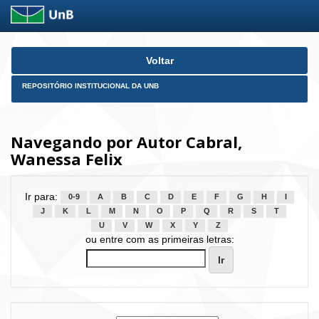
Skip
Voltar
navigation
REPOSITÓRIO INSTITUCIONAL DA UNB
Navegando por Autor Cabral,
Wanessa Felix
Ir para:
0-9
A
B
C
D
E
F
G
H
I
J
K
L
M
N
O
P
Q
R
S
T
U
V
W
X
Y
Z
ou entre com as primeiras letras: