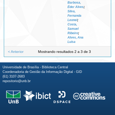
Barbosa,
Éder Alves
;
Silva,
Fernanda
Leonel
;
Costa,
Samuel
Ribeiro
;
Alves, Ana
Luísa
< Anterior
Mostrando resultados 2 a 3 de 3
Universidade de Brasília - Biblioteca Central
Coordenadoria de Gestão da Informação Digital - GID
(61) 3107-2683
repositorio@unb.br