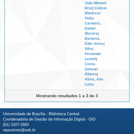
João Manuel
Braz
;
Cabral,
Wanessa
Felix
;
Carneiro,
Daniel
Moreira
;
Barbosa,
Éder Alves
;
Silva,
Fernanda
Leonel
;
Costa,
Samuel
Ribeiro
;
Alves, Ana
Luísa
Mostrando resultados 1 a 3 de 3
Universidade de Brasília - Biblioteca Central
Coordenadoria de Gestão da Informação Digital - GID
(61) 3107-2683
repositorio@unb.br