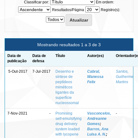
Classificar por:
Em ordem:
Resultados/Página
Registro(s):
Mostrando resultados 1 a 3 de 3
Data de
Data de
Título
Autor(es)
Orientador(e
publicação
defesa
5-Out-2017
7-Jul-2017
Desenho e
Cabral,
Santos,
síntese de
Wanessa
Guilherme
peptídeos
Felix
Martins
miméticos
ligantes da
superfície
nucleossomal
7-Nov-2021
-
Promising
Vasconcelos,
-
self‑emulsifying
Andreanne
drug delivery
Gomes
;
system loaded
Barros, Ana
with lycopene
Luisa A. N.
;