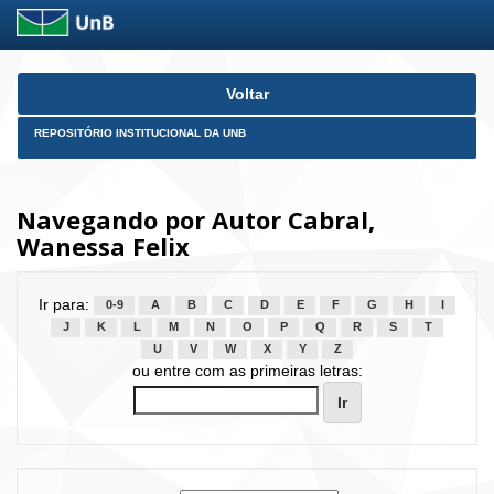
Skip
Voltar
navigation
REPOSITÓRIO INSTITUCIONAL DA UNB
Navegando por Autor Cabral,
Wanessa Felix
Ir para:
0-9
A
B
C
D
E
F
G
H
I
J
K
L
M
N
O
P
Q
R
S
T
U
V
W
X
Y
Z
ou entre com as primeiras letras: