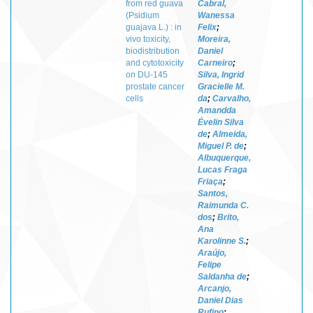
from red guava
Cabral,
(Psidium
Wanessa
guajava L.) : in
Felix
;
vivo toxicity,
Moreira,
biodistribution
Daniel
and cytotoxicity
Carneiro
;
on DU‑145
Silva, Ingrid
prostate cancer
Gracielle M.
cells
da
;
Carvalho,
Amandda
Évelin Silva
de
;
Almeida,
Miguel P. de
;
Albuquerque,
Lucas Fraga
Friaça
;
Santos,
Raimunda C.
dos
;
Brito,
Ana
Karolinne S.
;
Araújo,
Felipe
Saldanha de
;
Arcanjo,
Daniel Dias
Rufino
;